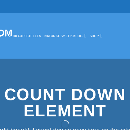
ALS
VERKAUFSSTELLEN
NATURKOSMETIKBLOG
SHOP
COUNT DOWN
ELEMENT
Add beautiful count downs anywhere on the site