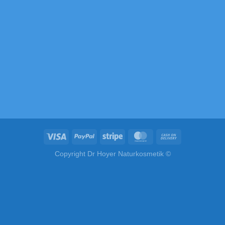
Dr. Hoyer Naturkosmetik
Rotter Str. 31
86911 Dießen am Ammersee
info@hoyernaturkosmetik.com
Handesregisternummer (HRA): 109370
Umsatzsteuer-Identifikationsnummer (USt-IdNr.) :
DE313570527
Copyright Dr Hoyer Naturkosmetik ©