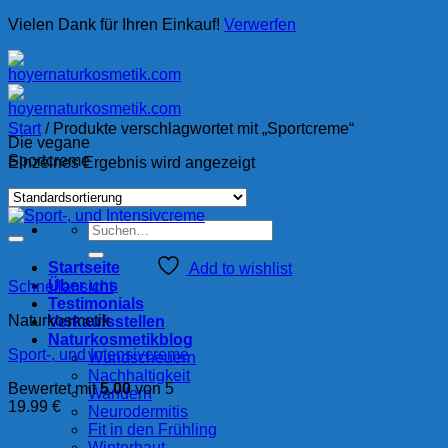
Vielen Dank für Ihren Einkauf!
Verwerfen
Zum
Inhalt
springen
Start
/
Produkte verschlagwortet mit „Sportcreme“
Die vegane
Sportcreme
Einzelnes Ergebnis wird angezeigt
Suche
nach:
Startseite
Add to wishlist
Über uns
Schnellansicht
Testimonials
Naturkosmetik
Verkaufsstellen
Naturkosmetikblog
Sport-, und Intensivcreme
Wundscheuern
Nachhaltigkeit
Bewertet mit
5.00
von 5
Wandern
19.99
€
Neurodermitis
Fit in den Frühling
Winterhaut