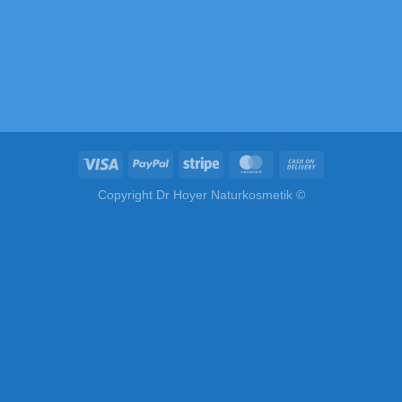
info@hoyernaturkosmetik.com
Handesregisternummer (HRA): 109370
Umsatzsteuer-Identifikationsnummer (USt-IdNr.) :
DE313570527
Copyright Dr Hoyer Naturkosmetik ©